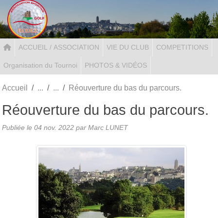
Panneau de gestion des cookies
ACCUEIL / ASSOCIATION
VIE DU CLUB
COMPETITIONS
Organisation du Tournoi
PHOTOS & VIDÉOS
Accueil
Réouverture du bas du parcours.
Réouverture du bas du parcours.
Publiée le
04 nov. 2022
par Marc LUNET