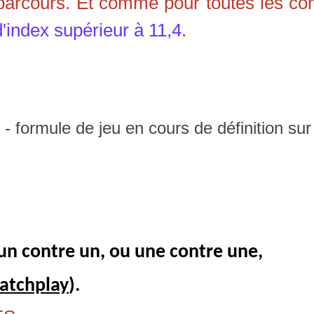
arcours. Et comme pour toutes les comp
d'index supérieur à 11,4
.
 - formule de jeu en cours de définition sur
un contre un, ou une contre une,
atchplay
).