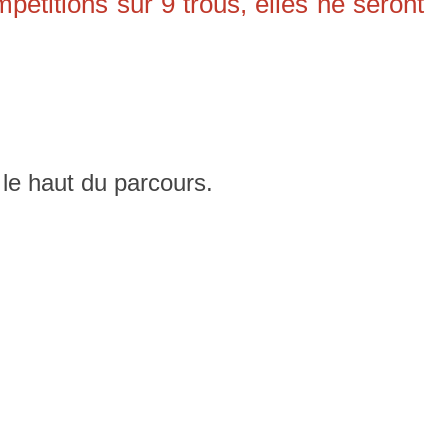
étitions sur 9 trous, elles ne seront
 le haut du parcours.