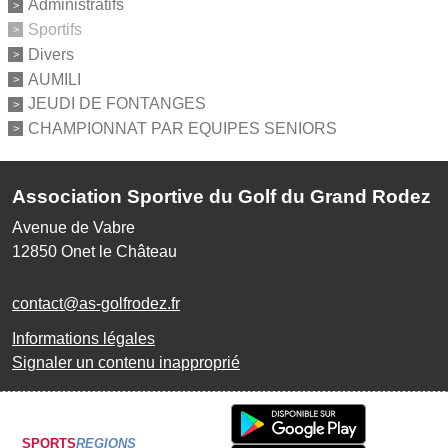
Administratifs
Sportifs
Divers
AUMILI
JEUDI DE FONTANGES
CHAMPIONNAT PAR EQUIPES SENIORS
Association Sportive du Golf du Grand Rodez
Avenue de Vabre
12850
Onet le Château
contact@as-golfrodez.fr
Informations légales
Signaler un contenu inapproprié
SPORTS
REGIONS