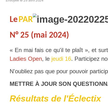
Envoyée le
25 avril 2024
Le
PAR
N° 25 (mai 2024)
« En mai fais ce qu'il te plaît », et su
Ladies Open
, le
jeudi 16
. Participez 
N'oubliez pas que pour pouvoir participe
METTRE À JOUR SON QUESTIONNA
Résultats de l'Éclectix