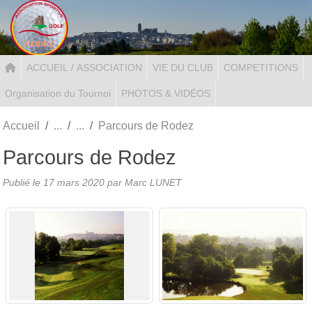
Panneau de gestion des cookies
ACCUEIL / ASSOCIATION
VIE DU CLUB
COMPETITIONS
Organisation du Tournoi
PHOTOS & VIDÉOS
Accueil
Parcours de Rodez
Parcours de Rodez
Publié le
17 mars 2020
par Marc LUNET