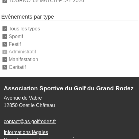
TOURNOI de MATCH-PLAY 2026
Événements par type
Tous les types
Sportif
Festif
Administratif
Manifestation
Caritatif
Association Sportive du Golf du Grand Rodez
Avenue de Vabre
12850
Onet le Château
contact@as-golfrodez.fr
Informations légales