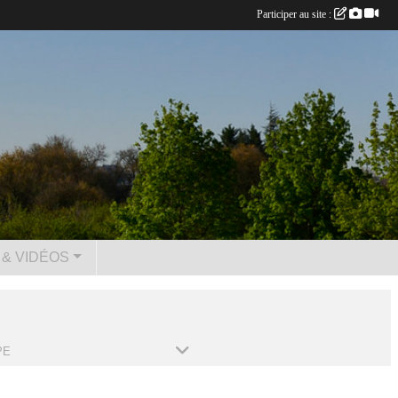
Participer au site :
& VIDÉOS
PE