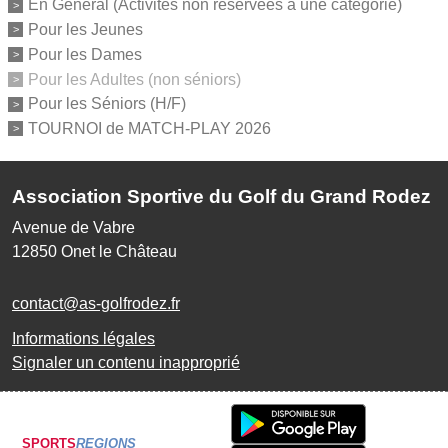
En Général (Activités non réservées à une catégorie)
Pour les Jeunes
Pour les Dames
Pour les Adultes (non séniors)
Pour les Séniors (H/F)
TOURNOI de MATCH-PLAY 2026
Association Sportive du Golf du Grand Rodez
Avenue de Vabre
12850
Onet le Château
contact@as-golfrodez.fr
Informations légales
Signaler un contenu inapproprié
SPORTS
REGIONS