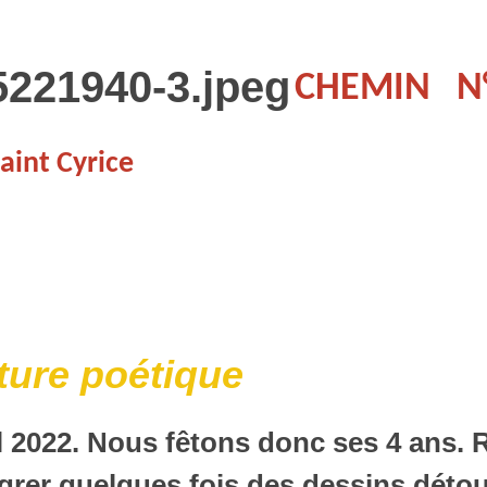
CHEMIN
N
Saint Cyrice
ture poétique
ril 2022. Nous fêtons donc ses 4 ans. 
ntégrer quelques fois des dessins dét