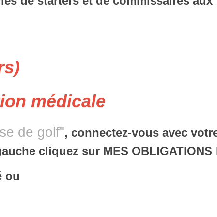
ôles de starters et de commissaires aux
rs)
tion médicale
se de golf"
, connectez-vous avec votr
à gauche cliquez sur MES OBLIGATION
é ou