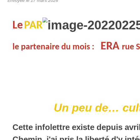
Envoyée le
17 mars 2026
Le
PAR
ERA
le partenaire du mois :
rue 
Un peu de… cul
Cette infolettre existe depuis av
Chemin, j'ai pris la liberté d'y i