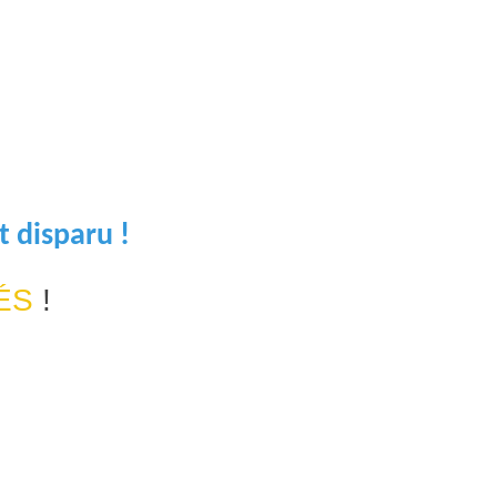
t disparu !
ÉS
!