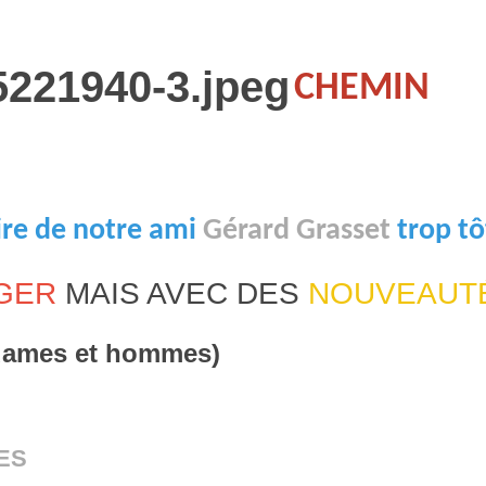
CHEMIN
ire de notre ami
Gérard Grasset
trop tô
GER
MAIS AVEC DES
NOUVEAUT
(dames et hommes)
GES