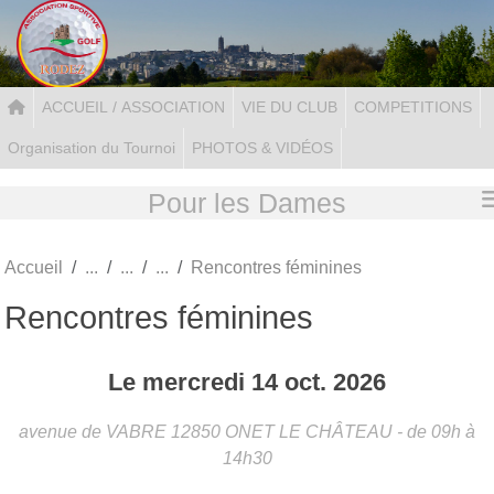
Panneau de gestion des cookies
ACCUEIL / ASSOCIATION
VIE DU CLUB
COMPETITIONS
Organisation du Tournoi
PHOTOS & VIDÉOS
Pour les Dames
Accueil
Rencontres féminines
Rencontres féminines
Le
mercredi
14
oct.
2026
avenue de VABRE
12850
ONET LE CHÂTEAU
- de 09h à
14h30