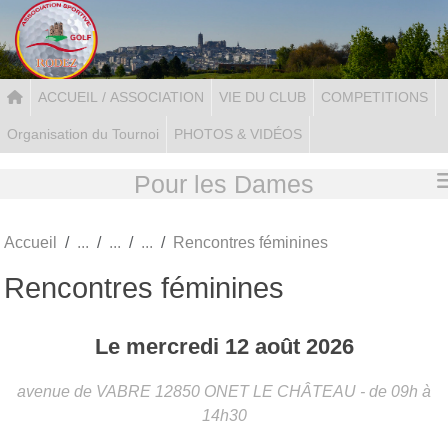
Panneau de gestion des cookies
ACCUEIL / ASSOCIATION
VIE DU CLUB
COMPETITIONS
Organisation du Tournoi
PHOTOS & VIDÉOS
Pour les Dames
Accueil
Rencontres féminines
Rencontres féminines
Le
mercredi
12
août
2026
avenue de VABRE
12850
ONET LE CHÂTEAU
- de 09h à
14h30