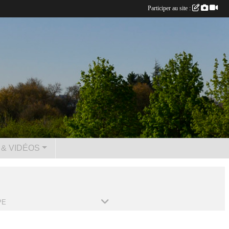
Participer au site :
& VIDÉOS
PE