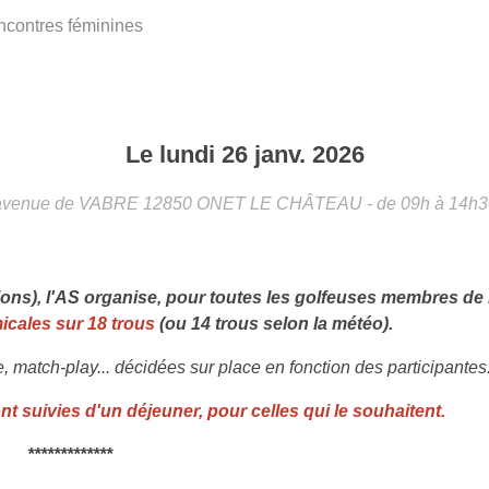
contres féminines
Le
lundi
26
janv.
2026
avenue de VABRE
12850
ONET LE CHÂTEAU
- de 09h à 14h3
ons), l'AS organise, pour toutes les golfeuses membres de 
icales sur 18 trous
(ou 14 trous selon la météo).
e, match-play... décidées sur place en fonction des participantes
nt suivies d'un déjeuner, pour celles qui le souhaitent.
*************