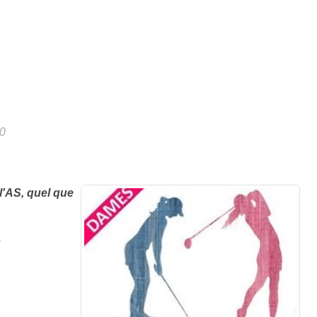
0
l'AS, quel que
.