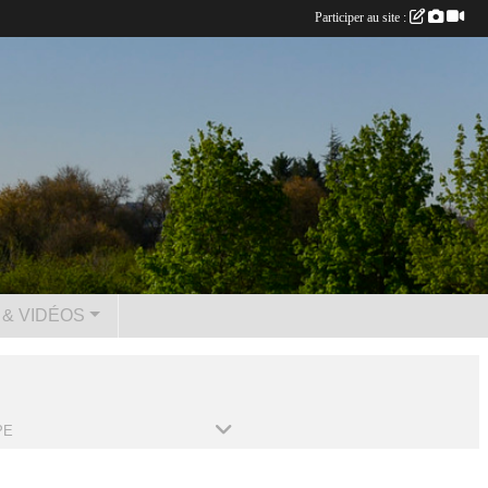
Participer au site :
& VIDÉOS
PE