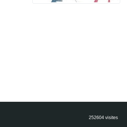
252604
visites