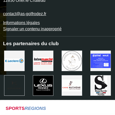
12850
Onet le Château
contact@as-golfrodez.fr
Informations légales
Signaler un contenu inapproprié
Les partenaires du club
SPORTS
REGIONS