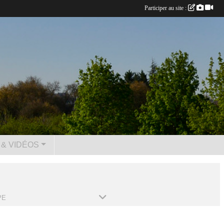
Participer au site :
& VIDÉOS
PE