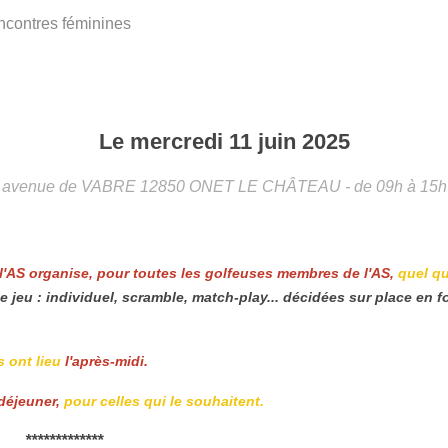
contres féminines
Le
mercredi
11
juin
2025
avenue de VABRE
12850
ONET LE CHÂTEAU
- de 09h à 15h
 l'AS organise, pour toutes les golfeuses membres de l'AS,
quel qu
e jeu : individuel, scramble, match-play... décidées sur place en 
s ont lieu
l'après-midi.
 déjeuner,
pour celles qui le souhaitent.
*************