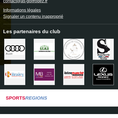
contact@as-golfrodez.fr
Informations légales
Signaler un contenu inapproprié
Les partenaires du club
SPORTS
REGIONS