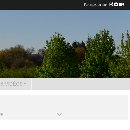
Participer au site :
& VIDÉOS
PE