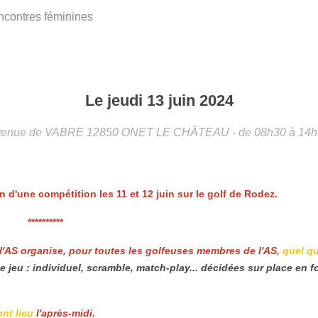
contres féminines
Le
jeudi
13
juin
2024
venue de VABRE
12850
ONET LE CHÂTEAU
- de 08h30 à 14
 d'une compétition les 11 et 12 juin sur le golf de Rodez.
**********
 l'AS organise, pour toutes les golfeuses membres de l'AS,
quel qu
e jeu : individuel, scramble, match-play... décidées sur place en 
ont lieu
l'après-midi.