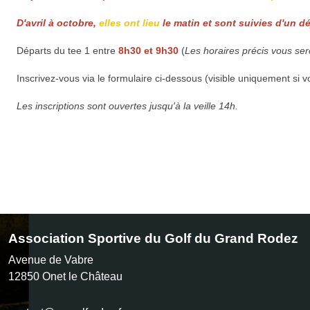
D'avril à octobre,
elles ont lieu
le matin et sont suivies d'un d
Départs du tee 1 entre
8h30 et 9h30
(
Les horaires précis vous ser
Inscrivez-vous via le formulaire ci-dessous (visible uniquement si v
Les inscriptions sont ouvertes jusqu'à la veille 14h.
Association Sportive du Golf du Grand Rodez
Avenue de Vabre
12850
Onet le Château