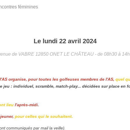
contres féminines
Le
lundi
22
avril
2024
venue de VABRE
12850
ONET LE CHÂTEAU
- de 08h30 à 14
 l'AS organise, pour toutes les golfeuses membres de l'AS,
quel qu
e jeu : individuel, scramble, match-play... décidées sur place en 
ont lieu
l'après-midi.
éjeuner,
pour celles qui le souhaitent.
ont communiqués par mail la veille).