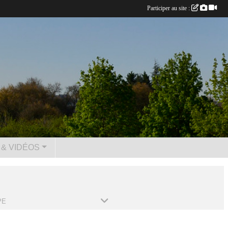
Participer au site :
& VIDÉOS
PE