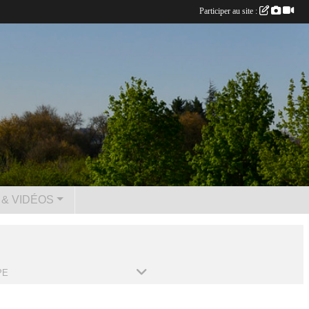
Participer au site :
& VIDÉOS
PE