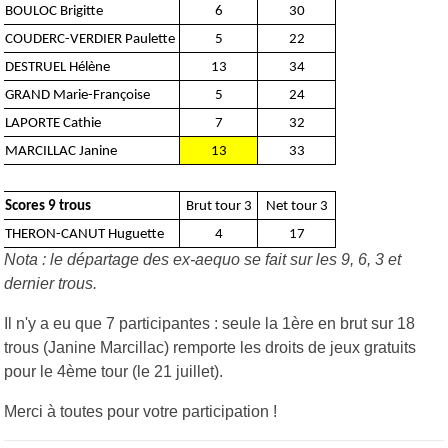
BOULOC Brigitte
6
30
COUDERC-VERDIER Paulette
5
22
DESTRUEL Hélène
13
34
GRAND Marie-Françoise
5
24
LAPORTE Cathie
7
32
MARCILLAC Janine
13
33
Scores 9 trous
Brut tour 3
Net tour 3
THERON-CANUT Huguette
4
17
Nota : le départage des ex-aequo se fait sur les 9, 6, 3 et
dernier trous.
Il n'y a eu que 7 participantes : seule la 1ère en brut sur 18
trous (Janine Marcillac) remporte les droits de jeux gratuits
pour le 4ème tour (le 21 juillet).
Merci à toutes pour votre participation !