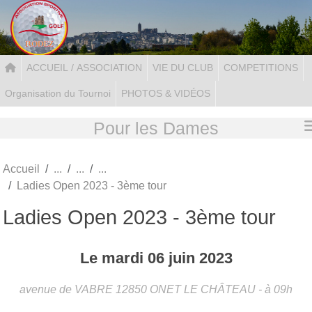
Panneau de gestion des cookies
ACCUEIL / ASSOCIATION
VIE DU CLUB
COMPETITIONS
Organisation du Tournoi
PHOTOS & VIDÉOS
Pour les Dames
Accueil
Ladies Open 2023 - 3ème tour
Ladies Open 2023 - 3ème tour
Le
mardi
06
juin
2023
avenue de VABRE
12850
ONET LE CHÂTEAU
- à 09h