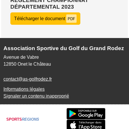
RÈGLEMENT CHAMPIONNAT
DÉPARTEMENTAL 2023
Télécharger le document
PDF
Association Sportive du Golf du Grand Rodez
Avenue de Vabre
12850
Onet le Château
contact@as-golfrodez.fr
Informations légales
Signaler un contenu inapproprié
SPORTS
REGIONS