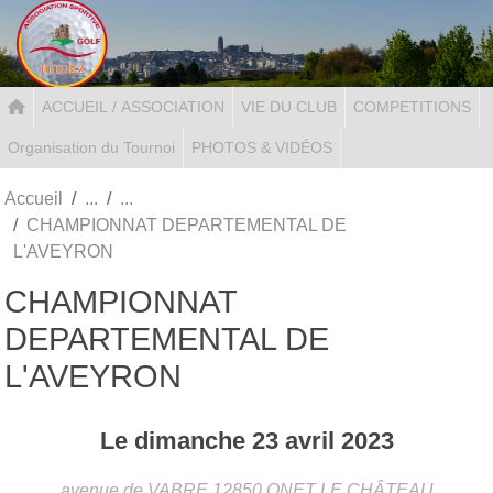
Panneau de gestion des cookies
ACCUEIL / ASSOCIATION
VIE DU CLUB
COMPETITIONS
Organisation du Tournoi
PHOTOS & VIDÉOS
Accueil
CHAMPIONNAT DEPARTEMENTAL DE
L'AVEYRON
CHAMPIONNAT
DEPARTEMENTAL DE
L'AVEYRON
Le
dimanche
23
avril
2023
avenue de VABRE
12850
ONET LE CHÂTEAU