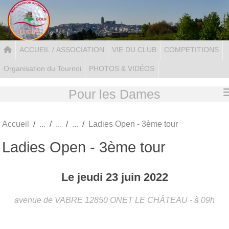
Panneau de gestion des cookies
ACCUEIL / ASSOCIATION
VIE DU CLUB
COMPETITIONS
Organisation du Tournoi
PHOTOS & VIDÉOS
Pour les Dames
Accueil
Ladies Open - 3ème tour
Ladies Open - 3ème tour
Le
jeudi
23
juin
2022
avenue de VABRE
12850
ONET LE CHÂTEAU
- à 09h