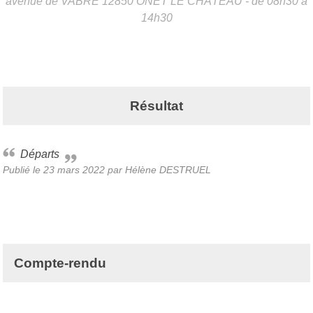
avenue de VABRE
12850
ONET LE CHÂTEAU
- de 08h30 à
14h30
Résultat
Départs
Publié le
23 mars 2022
par Hélène DESTRUEL
Compte-rendu