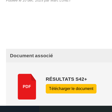
Publiée le
10 déc. 2025
par Marc LUNET
Document associé
RÉSULTATS S42+
PDF
Télécharger le document