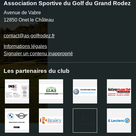
Association Sportive du Golf du Grand Rodez
Avenue de Vabre
12850
Onet le Château
contact@as-golfrodez.fr
Informations légales
Signaler un contenu inapproprié
Les partenaires du club