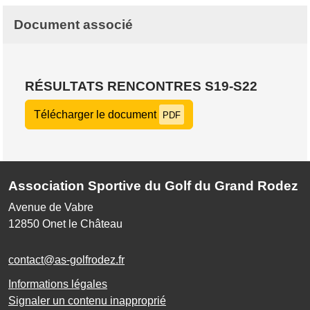
Document associé
RÉSULTATS RENCONTRES S19-S22
Télécharger le document
PDF
Association Sportive du Golf du Grand Rodez
Avenue de Vabre
12850
Onet le Château
contact@as-golfrodez.fr
Informations légales
Signaler un contenu inapproprié