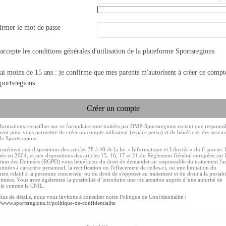
irmer le mot de passe
'accepte les
conditions générales d'utilisation
de la plateforme Sportsregions
'ai moins de 15 ans : je confirme que mes parents m'autorisent à créer ce compt
portsregions
Créer un compte
formations recueillies sur ce formulaire sont traitées par DMP-Sportsregions en tant que responsa
ment pour vous permettre de créer un compte utilisateur (espace perso) et de bénéficier des servic
de Sportsregions.
mément aux dispositions des articles 38 à 40 de la loi « Informatique et Libertés » du 6 janvier
ée en 2004, et aux dispositions des articles 15, 16, 17 et 21 du Règlement Général européen sur 
tion des Données (RGPD) vous bénéficiez du droit de demander au responsable du traitement l'a
nnées à caractère personnel, la rectification ou l'effacement de celles-ci, ou une limitation du
ment relatif à la personne concernée, ou du droit de s'opposer au traitement et du droit à la portabi
nnées. Vous avez également la possibilité d’introduire une réclamation auprès d’une autorité de
ôle comme la CNIL.
lus de détails, nous vous invitons à consulter notre Politique de Confidentialité :
//www.sportsregions.fr/politique-de-confidentialite