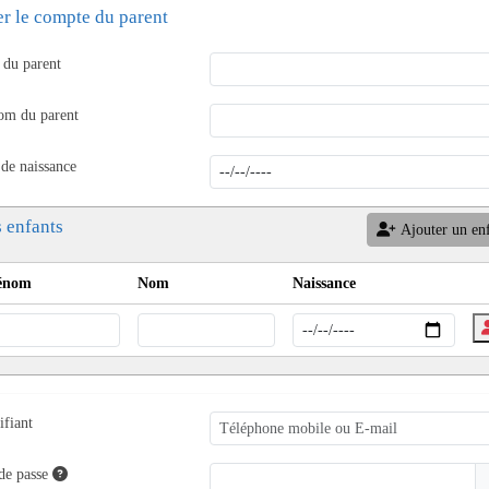
er le compte du parent
du parent
om du parent
 de naissance
 enfants
Ajouter un en
énom
Nom
Naissance
ifiant
de passe