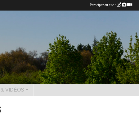
Participer au site :
& VIDÉOS
s