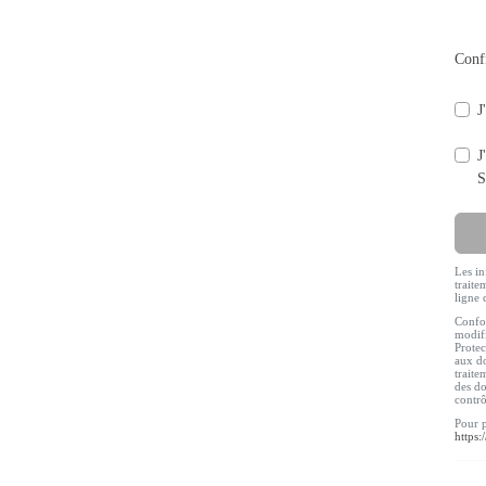
Conf
J
J
S
Les in
traite
ligne 
Confor
modifi
Protec
aux do
traite
des do
contr
Pour p
https: