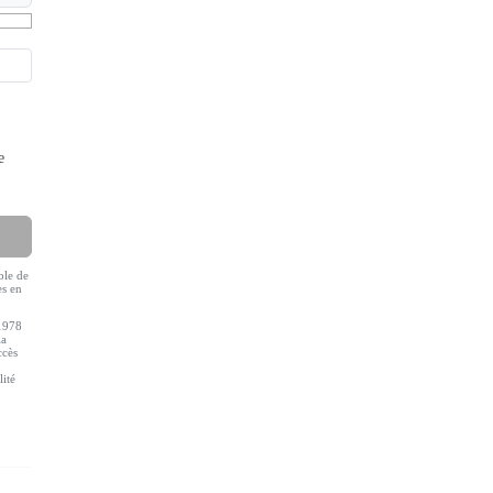
e
ble de
es en
 1978
la
ccès
lité